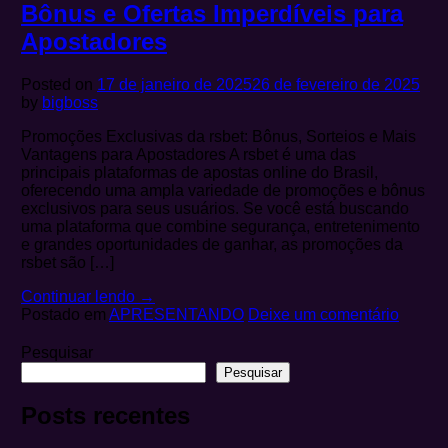
Bônus e Ofertas Imperdíveis para
Apostadores
Posted on
17 de janeiro de 2025
26 de fevereiro de 2025
by
bigboss
Promoções Exclusivas da rsbet: Bônus, Sorteios e Mais
Vantagens para Apostadores A rsbet é uma das
principais plataformas de apostas online do Brasil,
oferecendo uma ampla variedade de promoções e bônus
exclusivos para seus usuários. Se você está buscando
uma plataforma que combine segurança, entretenimento
e grandes oportunidades de ganhar, as promoções da
rsbet são […]
Continuar lendo
→
Postado em
APRESENTANDO
Deixe um comentário
Pesquisar
Pesquisar
Posts recentes