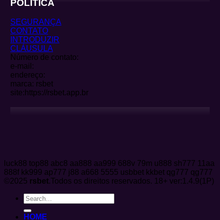
POLÍTICA
SEGURANÇA
CONTATO
INTRODUZIR
CLÁUSULA
Número de contato:
e-mail:
endereço:
marca: rsbet
site:https://rsbet.app.br
luck88
top88
abc8
aa888
aa999
688v
79m
u888
sh777
11aa
888f
kk999
ap777
j88
a668
5555
usbbet
kkbet
qg777
qg777
©2025
rsbet
.Todos os direitos reservados. 18+ ver:1.4.9(1P)
HOME